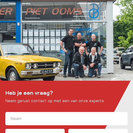
Heb je een vraag?
Neem gerust contact op met een van onze experts.
Naam
(Vereist)
Voornaam
E-mailadres
Telefoon