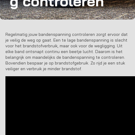
g controleren
Regelmatig jouw bandenspanning controleren zorgt ervoor dat
je veilig de weg op gaat. Een te lage bandenspanning is slecht
voor het brandstofverbruik, maar ook voor de wegligging. Uit
elke band ontsnapt continu een beetje lucht. Daarom is het
belangrijk om maandelijks de bandenspanning te controleren.
Bovendien bespaar je op brandstofgebruik. Zo rijd je een stuk
veiliger en verbruik je minder brandstof.