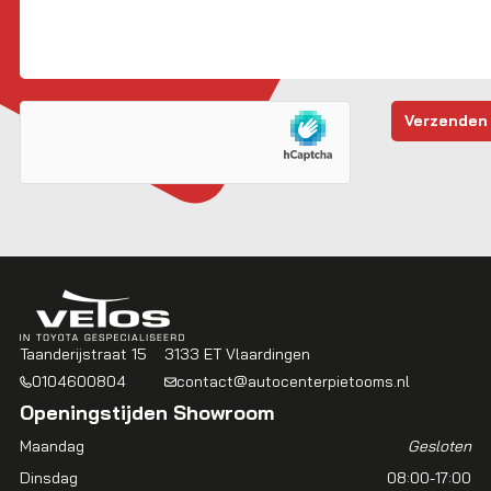
Taanderijstraat 15
3133 ET Vlaardingen
0104600804
contact@autocenterpietooms.nl
Openingstijden Showroom
Maandag
Gesloten
Dinsdag
08:00-17:00