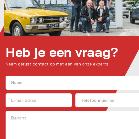
Heb je een vraag?
Neem gerust contact op met een van onze experts.
Naam
(Vereist)
Voornaam
E-mailadres
Telefoon
Bericht