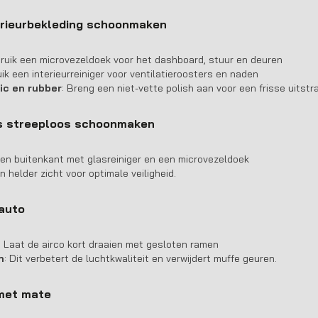
erieurbekleding schoonmaken
bruik een microvezeldoek voor het dashboard, stuur en deuren
uik een interieurreiniger voor ventilatieroosters en naden
ic en rubber
: Breng een niet-vette polish aan voor een frisse uitstra
ls streeploos schoonmaken
- en buitenkant met glasreiniger en een microvezeldoek
n helder zicht voor optimale veiligheid.
 auto
: Laat de airco kort draaien met gesloten ramen
n
: Dit verbetert de luchtkwaliteit en verwijdert muffe geuren.
 met mate