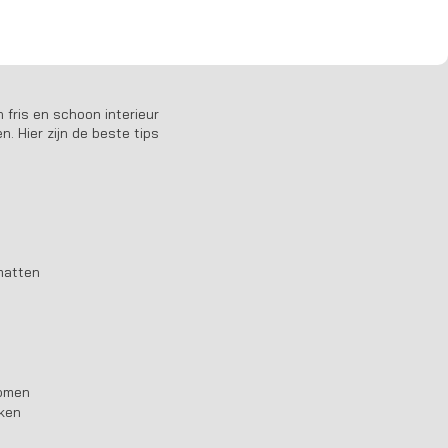
oorjaar
fris en schoon interieur
n. Hier zijn de beste tips
 matten
komen
kken