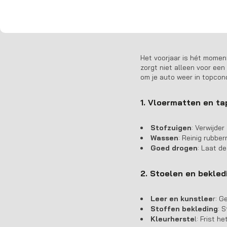
Geef je auto een f
Het voorjaar is hét momen
zorgt niet alleen voor een 
om je auto weer in topcondi
1. Vloermatten en tap
Stofzuigen
: Verwijde
Wassen
: Reinig rubbe
Goed drogen
: Laat d
2. Stoelen en bekle
Leer en kunstlee
r: G
Stoffen bekleding
: 
Kleurherste
l: Frist h