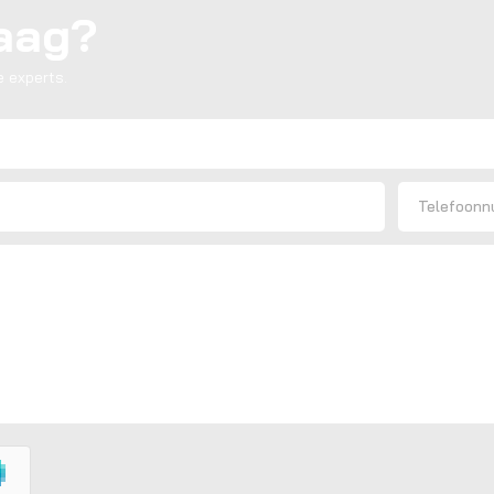
raag?
 experts.
Telefoon