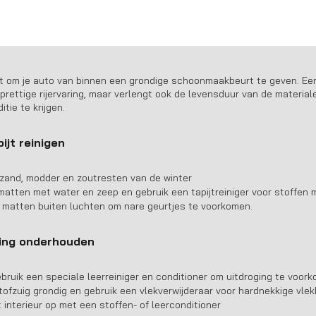
risse start in het v
t om je auto van binnen een grondige schoonmaakbeurt te geven. Een 
prettige rijervaring, maar verlengt ook de levensduur van de materiale
tie te krijgen.
ijt reinigen
r zand, modder en zoutresten van de winter
rmatten met water en zeep en gebruik een tapijtreiniger voor stoffen
e matten buiten luchten om nare geurtjes te voorkomen.
ding onderhouden
ebruik een speciale leerreiniger en conditioner om uitdroging te voor
Stofzuig grondig en gebruik een vlekverwijderaar voor hardnekkige vle
et interieur op met een stoffen- of leerconditioner