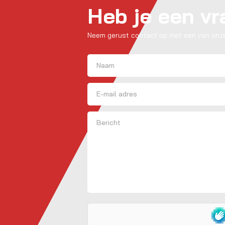
Heb je een v
Neem gerust contact op met een van onze
Naam
(Vereist)
Voornaam
E-mailadres
Bericht