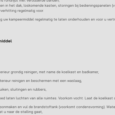
s rondrijdt met verouderde banden;
en in het dak, loskomende kasten, storingen bij bedieningspanelen (v
rverhitting regelmatig voor.
ng uw kampeermiddel regelmatig te laten onderhouden en voor u vertr
iddel
nterieur grondig reinigen, met name de koelkast en badkamer,
xterieur reinigen en beschermen met een waslaag,
uiken; sluitingen en rubbers,
ed laten luchten van alle ruimtes. Voorkom vocht. Laat de koelkast
oonmaken en vul de brandstoftank (voorkomt condensvorming). Wate
t u naar de stalling gaat,