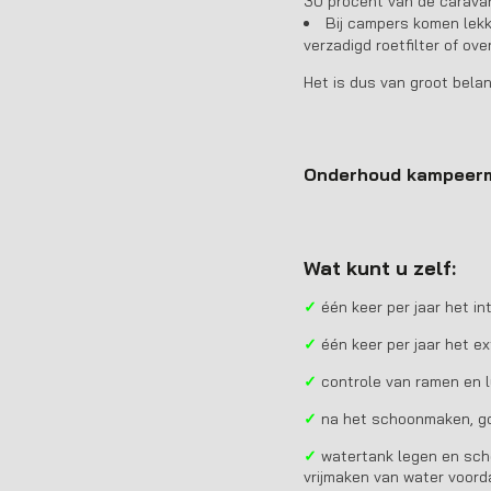
30 procent van de caravan
Bij campers komen lekk
verzadigd roetfilter of ove
Het is dus van groot bela
Onderhoud kampeerm
Wat kunt u zelf:
✓
één keer per jaar het i
✓
één keer per jaar het e
✓
controle van ramen en l
✓
na het schoonmaken, go
✓
watertank legen en sch
vrijmaken van water voorda