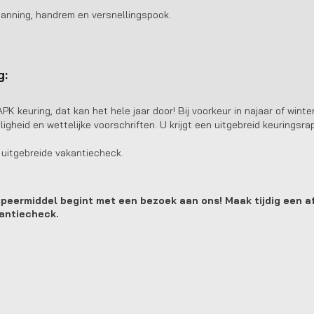
anning, handrem en versnellingspook.
g:
APK keuring, dat kan het hele jaar door! Bij voorkeur in najaar of win
iligheid en wettelijke voorschriften. U krijgt een uitgebreid keurings
 uitgebreide vakantiecheck.
mpeermiddel begint met een bezoek aan ons! Maak tijdig een a
antiecheck.