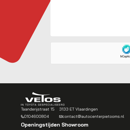
Taanderijstraat 15
3133 ET Vlaardingen
0104600804
contact@autocenterpietooms.nl
Openingstijden Showroom