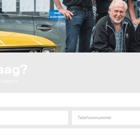
raag?
 experts.
Telefoon