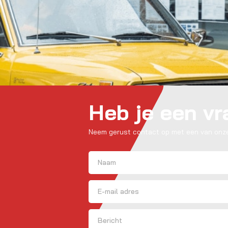
Heb je een v
Neem gerust contact op met een van onze
Naam
(Vereist)
Voornaam
E-mailadres
Bericht