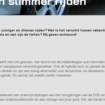
n slimmer rijden
t zuiniger en slimmer rijden? Wat is het verschil tussen vakant
els en wat zijn de feiten? Wij geven antwoord!
eeft niet stil gestaan. Aan boord van de hedendaagse auto bevinden 
en aangepaste versnellingsbakken. Ook de hybride auto en geheel ele
 denken en zijn een zuinig alternatief voor de benzine- en dieselauto.
 hybride. Dit aantal zal steeds verder toenemen.
 iedereen een steentje bijdragen aan het terugdringen van de CO2-uit
aan onderhoudskosten én aan slijtage van jouw auto. Dat zijn harde f