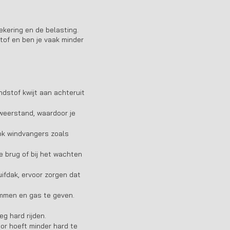
zekering en de belasting.
stof en ben je vaak minder
ndstof kwijt aan achteruit
weerstand, waardoor je
ok windvangers zoals
e brug of bij het wachten
ifdak, ervoor zorgen dat
remmen en gas te geven.
g hard rijden.
or hoeft minder hard te