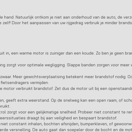
in de hand. Natuurlijk ontkom je niet aan onderhoud van de auto, de ver
e zelf! Door het aanpassen van uw rijgedrag verbruik je minder brand
it in, een warme motor is zuiniger dan een koude. Zo ben je geen bra
ng zorgt voor optimale wegligging. Slappe banden zorgen voor meer 
 zwaar. Meer gewichtsverplaatsing betekent meer brandstof nodig. O
 fietsendragers vermijden.
e motor verbruikt brandstof. Zet dus de motor uit bij een openstaand
en, geeft extra weerstand. Op de snelweg kan een open raam, of schu
ruikt.
trol zorgt voor een gelijkmatige snelheid. Probeer niet constant te 
eerssituaties draagt bij aan veiligheid en bespaart brandstof.
, niet constant inhalen, bochten afsnijden, bumperkleven, of gewoonwe
rde versnelling. De auto gaat dan soepeler door de bocht en de mot