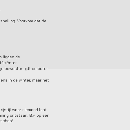
.
rsnelling. Voorkom dat de
n liggen de
ficiënter.
je bewuster rijdt en beter
ens in de winter, maar het
rijstijl waar niemand last
ning ontstaan. B.v. op een
lschap!