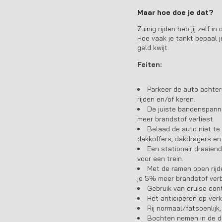
Maar hoe doe je dat?
Zuinig rijden heb jij zelf 
Hoe vaak je tankt bepaal j
geld kwijt.
Feiten:
Parkeer de auto achteru
rijden en/of keren.
De juiste bandenspanni
meer brandstof verliest.
Belaad de auto niet te
dakkoffers, dakdragers en
Een stationair draaiend
voor een trein.
Met de ramen open rijd
je 5% meer brandstof verb
Gebruik van cruise con
Het anticiperen op verk
Rij normaal/fatsoenlijk
Bochten nemen in de de