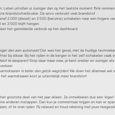
. Laten uitrollen is zuiniger dan op het laatste moment flink remmen
te brandstofverbruiker. De airco verbruikt veel brandstof.
anaf 2.000 (diesel) en 2.500 (benzine) schakelen naar een hogere ve
 en 3.500 blijft hangen.
leer het gemiddelde verbruik op het dashboard.
niger dan een automaat!
Dat was het geval, met de huidige technieke
hter bij elkaar. Bij het rijden in de bergen is het zelf schakelen vaak ef
stof te besparen!
Stop daar maar mee, je bent sneller en zuiniger als 
 verkeer.
warmdraaien is beter dan gelijk wegrijden!
We doen het allemaal wel e
 het warmdraaien kost je uiteindelijk meer brandstof.
 het grootste deel van het jaar alleen. Ze ontwikkelen dus een ‘eigen’ 
ntie anderen instappen. Dan kun je commentaar krijgen en kan er span
am, of te snel rijden. Rij relaxed en houd rekening met jouw reisgeze