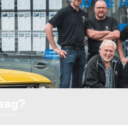
raag?
 experts.