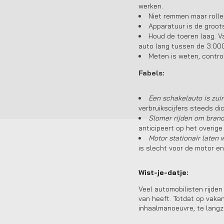
werken.
Niet remmen maar rollen
Apparatuur is de groots
Houd de toeren laag. V
auto lang tussen de 3.000
Meten is weten, contro
Fabels:
Een schakelauto is zui
verbruikscijfers steeds dic
Slomer rijden om brand
anticipeert op het overige
Motor stationair laten 
is slecht voor de motor en
Wist-je-datje:
Veel automobilisten rijden
van heeft. Totdat op vaka
inhaalmanoeuvre, te langza