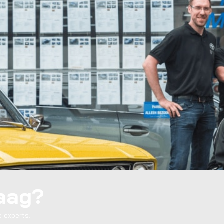
raag?
 experts.