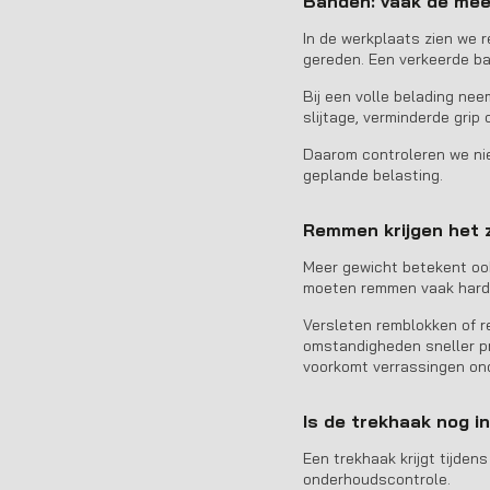
Banden: vaak de mee
In de werkplaats zien we 
gereden. Een verkeerde ba
Bij een volle belading nee
slijtage, verminderde grip 
Daarom controleren we nie
geplande belasting.
Remmen krijgen het 
Meer gewicht betekent ook
moeten remmen vaak hard
Versleten remblokken of re
omstandigheden sneller pr
voorkomt verrassingen on
Is de trekhaak nog i
Een trekhaak krijgt tijden
onderhoudscontrole.