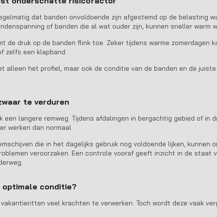
st onderschatte risicofactor
regelmatig dat banden onvoldoende zijn afgestemd op de belasting 
ndenspanning of banden die al wat ouder zijn, kunnen sneller warm wo
mt de druk op de banden flink toe. Zeker tijdens warme zomerdagen ka
of zelfs een klapband.
t alleen het profiel, maar ook de conditie van de banden en de juist
zwaar te verduren
 een langere remweg. Tijdens afdalingen in bergachtig gebied of in d
er werken dan normaal.
mschijven die in het dagelijks gebruik nog voldoende lijken, kunnen 
oblemen veroorzaken. Een controle vooraf geeft inzicht in de staat
derweg.
n optimale conditie?
s vakantieritten veel krachten te verwerken. Toch wordt deze vaak ver