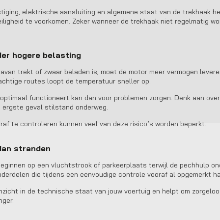
tiging, elektrische aansluiting en algemene staat van de trekhaak 
 veiligheid te voorkomen. Zeker wanneer de trekhaak niet regelmatig wo
der hogere belasting
van trekt of zwaar beladen is, moet de motor meer vermogen leveren
achtige routes loopt de temperatuur sneller op.
optimaal functioneert kan dan voor problemen zorgen. Denk aan overv
t ergste geval stilstand onderweg.
af te controleren kunnen veel van deze risico’s worden beperkt.
dan stranden
 beginnen op een vluchtstrook of parkeerplaats terwijl de pechhulp o
nderdelen die tijdens een eenvoudige controle vooraf al opgemerkt 
nzicht in de technische staat van jouw voertuig en helpt om zorgeloo
nger.