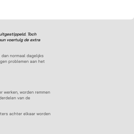
 trekhaak
uitgestippeld. Toch
hun voertuig de extra
 dan normaal dagelijks
orgen problemen aan het
der werken, worden remmen
nderdelen van de
eters achter elkaar worden