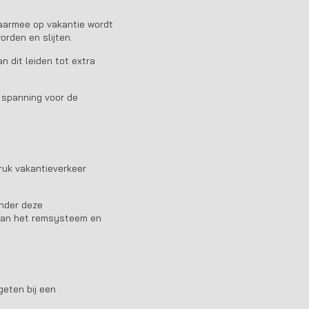
waarmee op vakantie wordt
rden en slijten.
n dit leiden tot extra
e spanning voor de
ruk vakantieverkeer
onder deze
 van het remsysteem en
geten bij een