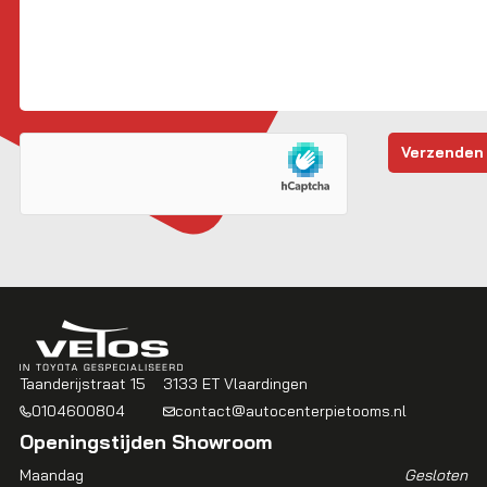
Taanderijstraat 15
3133 ET Vlaardingen
0104600804
contact@autocenterpietooms.nl
Openingstijden Showroom
Maandag
Gesloten