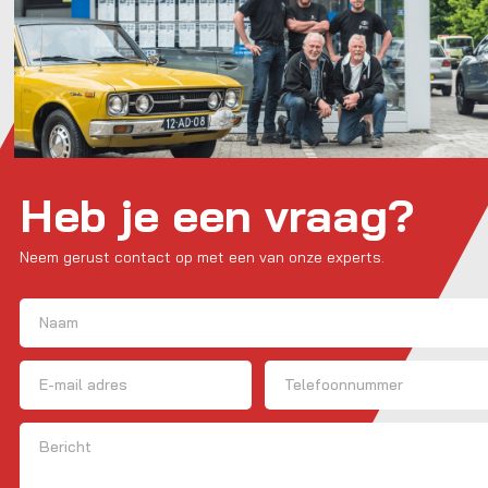
Heb je een vraag?
Neem gerust contact op met een van onze experts.
Naam
(Vereist)
Voornaam
E-mailadres
Telefoon
Bericht