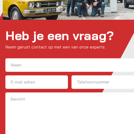
Heb je een vraag?
Neem gerust contact op met een van onze experts.
Naam
(Vereist)
Voornaam
E-mailadres
Telefoon
Bericht