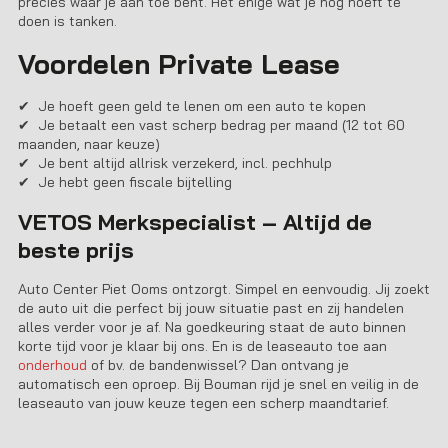
precies waar je aan toe bent. Het enige wat je nog hoeft te
doen is tanken.
Voordelen Private Lease
✔ Je hoeft geen geld te lenen om een auto te kopen
✔ Je betaalt een vast scherp bedrag per maand (12 tot 60
maanden, naar keuze)
✔ Je bent altijd allrisk verzekerd, incl. pechhulp
✔ Je hebt geen fiscale bijtelling
VETOS Merkspecialist – Altijd de
beste prijs
Auto Center Piet Ooms
ontzorgt. Simpel en eenvoudig. Jij zoekt
de auto uit die perfect bij jouw situatie past en zij handelen
alles verder voor je af. Na goedkeuring staat de auto binnen
korte tijd voor je klaar bij ons. En is de leaseauto toe aan
onderhoud
of bv. de bandenwissel? Dan ontvang je
automatisch een oproep. Bij Bouman rijd je snel en veilig in de
leaseauto van jouw keuze tegen een scherp maandtarief.