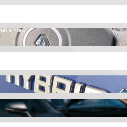
wat winter…
en?
haak