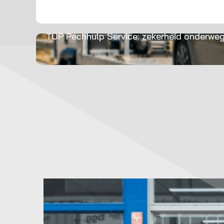
TOP Pechhulp Service: zekerheid onderwe