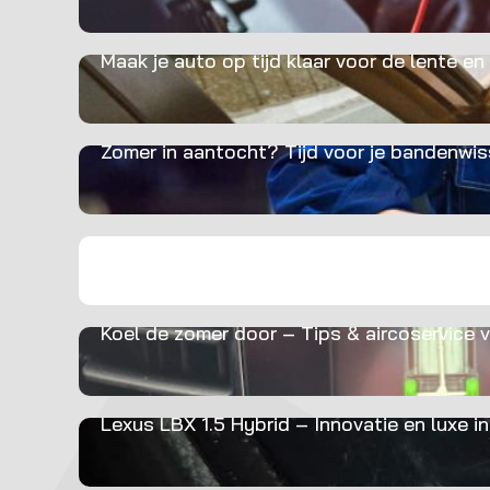
Maak je auto op tijd klaar voor de lente en
Zomer in aantocht? Tijd voor je bandenwis
Goed voorbereid op vakantie? Zo gepiept!
Koel de zomer door – Tips & aircoservice 
Lexus LBX 1.5 Hybrid – Innovatie en luxe 