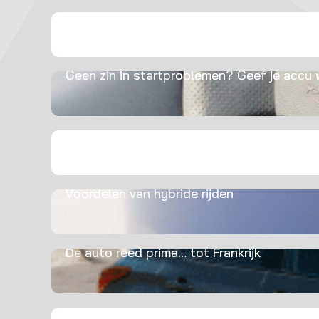
Klaar voor de kou? Zorg dat je grip houdt!
Geen zin in startproblemen? Geef je accu 
Voorjaarscheck auto: waar moet je op lett
Voordelen van hybride rijden
De auto reed prima… tot Frankrijk
Veilig op pad met caravan, camper of trek