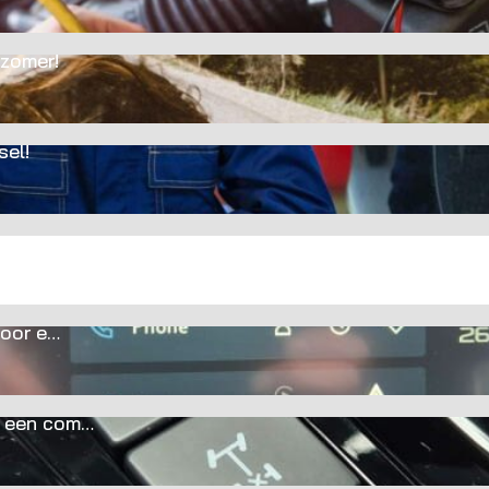
 zomer!
sel!
voor e…
in een com…